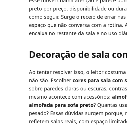
esse móvel chama atenção e parece dom
preto por preço, disponibilidade ou dur
como seguir. Surge o receio de errar nas
espaço que não conversa com a rotina. 
encaixa no restante da sala e no uso diá
Decoração de sala com
Ao tentar resolver isso, o leitor costu
não são. Escolher
cores para sala com 
sobre paredes claras ou escuras, contra
mesmo acontece com acessórios:
almof
almofada para sofa preto
? Quantas usa
pesado? Essas dúvidas surgem porque, na
refletem salas reais, com espaço limitad