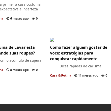
a primeira casa costuma
expectativa e incerteza
ina
6 meses ago
0
ina de Lavar está
Como fazer alguem gostar de
ndo suas roupas?
voce: estratégias para
conquistar rapidamente
om o acúmulo de sujeira.
Dicas rápidas de carisma.
ina
8 meses ago
0
Casa & Rotina
11 meses ago
0