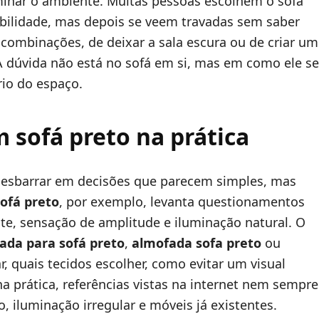
inar o ambiente. Muitas pessoas escolhem o sofá
abilidade, mas depois se veem travadas sem saber
 combinações, de deixar a sala escura ou de criar um
A dúvida não está no sofá em si, mas em como ele se
rio do espaço.
 sofá preto na prática
ma esbarrar em decisões que parecem simples, mas
sofá preto
, por exemplo, levanta questionamentos
ste, sensação de amplitude e iluminação natural. O
ada para sofá preto
,
almofada sofa preto
ou
r, quais tecidos escolher, como evitar um visual
 prática, referências vistas na internet nem sempre
o, iluminação irregular e móveis já existentes.