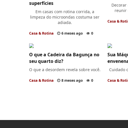
superfícies
Decorar 
reunir 
Em casas com rotina corrida, a
limpeza do microondas costuma ser
Casa & Rot
adiada.
Casa & Rotina
6 meses ago
0
O que a Cadeira da Bagunça no
Sua Máqu
seu quarto diz?
envenena
O que a desordem revela sobre você.
Cuidado c
Casa & Rotina
8 meses ago
0
Casa & Rot